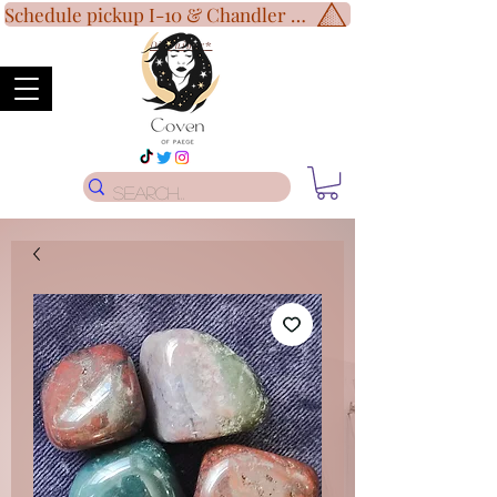
Schedule pickup I-10 & Chandler Blvd!
Disclaimer
*